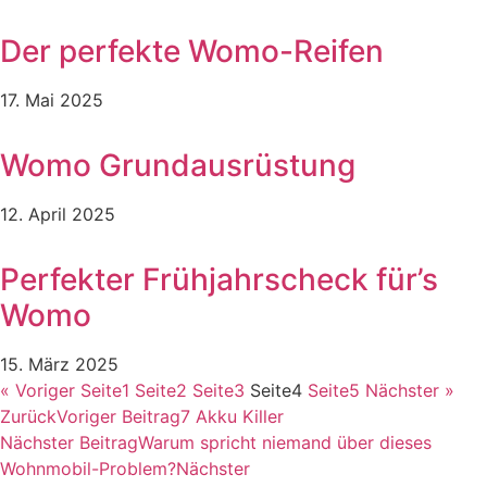
Der perfekte Womo-Reifen
17. Mai 2025
Womo Grundausrüstung
12. April 2025
Perfekter Frühjahrscheck für’s
Womo
15. März 2025
« Voriger
Seite
1
Seite
2
Seite
3
Seite
4
Seite
5
Nächster »
Zurück
Voriger Beitrag
7 Akku Killer
Nächster Beitrag
Warum spricht niemand über dieses
Wohnmobil-Problem?
Nächster