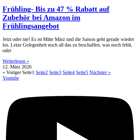
Frühling- Bis zu 47 % Rabatt auf
Zubehör bei Amazon im
Frühlingsangebot
Jetzt oder nie! Es ist Mitte März und die Saison geht gerade wieder
los. Letze Gelegenheit noch all das zu beschaffen, was noch fehlt,
oder
Weiterlesen »
12. März 2026
« Voriger
Seite
1
Seite
2
Seite
3
Seite
4
Seite
5
Nächster »
Youtube