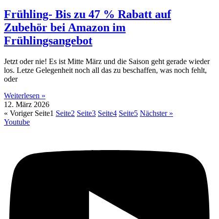
Frühling- Bis zu 47 % Rabatt auf
Zubehör bei Amazon im
Frühlingsangebot
Jetzt oder nie! Es ist Mitte März und die Saison geht gerade wieder
los. Letze Gelegenheit noch all das zu beschaffen, was noch fehlt,
oder
Weiterlesen »
12. März 2026
« Voriger
Seite
1
Seite
2
Seite
3
Seite
4
Seite
5
Nächster »
Youtube