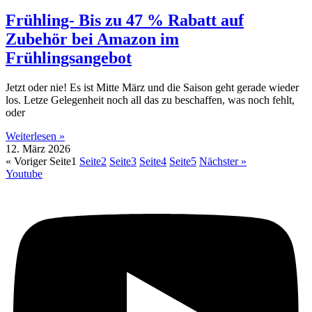
Frühling- Bis zu 47 % Rabatt auf
Zubehör bei Amazon im
Frühlingsangebot
Jetzt oder nie! Es ist Mitte März und die Saison geht gerade wieder
los. Letze Gelegenheit noch all das zu beschaffen, was noch fehlt,
oder
Weiterlesen »
12. März 2026
« Voriger
Seite
1
Seite
2
Seite
3
Seite
4
Seite
5
Nächster »
Youtube