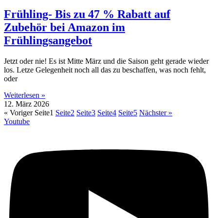
Frühling- Bis zu 47 % Rabatt auf
Zubehör bei Amazon im
Frühlingsangebot
Jetzt oder nie! Es ist Mitte März und die Saison geht gerade wieder
los. Letze Gelegenheit noch all das zu beschaffen, was noch fehlt,
oder
Weiterlesen »
12. März 2026
« Voriger
Seite
1
Seite
2
Seite
3
Seite
4
Seite
5
Nächster »
Youtube